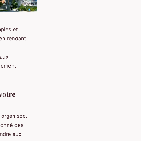
mples et
 en rendant
 aux
ngement
votre
 organisée.
tionné des
ondre aux