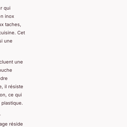
r qui
en inox
ux taches,
cuisine. Cet
si une
ncluent une
touche
ndre
 il résiste
on, ce qui
 plastique.
r
tage réside