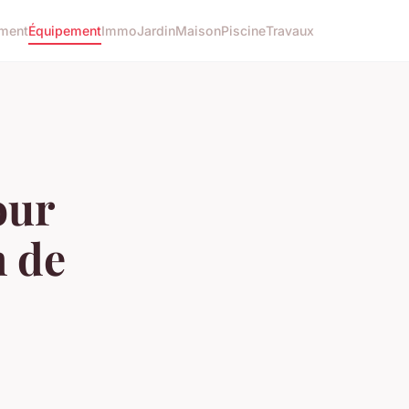
ment
Équipement
Immo
Jardin
Maison
Piscine
Travaux
our
n de