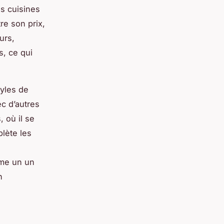
es cuisines
re son prix,
urs,
, ce qui
.
tyles de
ec d’autres
, où il se
lète les
mme un un
n