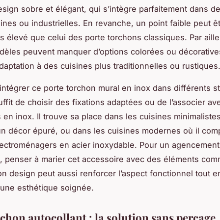
sign sobre et élégant, qui s’intègre parfaitement dans d
nes ou industrielles. En revanche, un point faible peut êt
s élevé que celui des porte torchons classiques. Par aille
dèles peuvent manquer d’options colorées ou décoratives
adaptation à des cuisines plus traditionnelles ou rustiques
 intégrer ce porte torchon mural en inox dans différents s
suffit de choisir des fixations adaptées ou de l’associer av
en inox. Il trouve sa place dans les cuisines minimalistes
n décor épuré, ou dans les cuisines modernes où il comp
lectroménagers en acier inoxydable. Pour un agencement
, penser à marier cet accessoire avec des éléments co
on design peut aussi renforcer l’aspect fonctionnel tout e
une esthétique soignée.
chon autocollant : la solution sans perçage