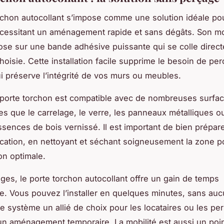
rchon autocollant s’impose comme une solution idéale pou
cessitant un aménagement rapide et sans dégâts. Son m
pose sur une bande adhésive puissante qui se colle direc
hoisie. Cette installation facile supprime le besoin de pe
ui préserve l’intégrité de vos murs ou meubles.
porte torchon est compatible avec de nombreuses surface
les que le carrelage, le verre, les panneaux métalliques 
ssences de bois vernissé. Il est important de bien prépare
lication, en nettoyant et séchant soigneusement la zone p
n optimale.
ges, le porte torchon autocollant offre un gain de temps
e. Vous pouvez l’installer en quelques minutes, sans aucu
 ce système un allié de choix pour les locataires ou les p
un aménagement temporaire. La mobilité est aussi un point