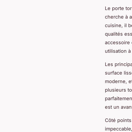
Le porte to
cherche à a
cuisine, il 
qualités es
accessoire 
utilisation 
Les princip
surface liss
moderne, et
plusieurs t
parfaitemen
est un avan
Côté points 
impeccable,