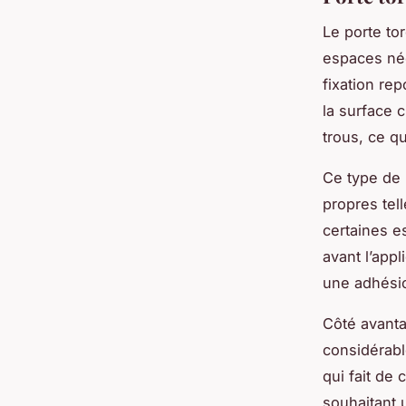
Le porte to
espaces né
fixation re
la surface c
trous, ce q
Ce type de 
propres tel
certaines e
avant l’app
une adhésio
Côté avanta
considérabl
qui fait de
souhaitant 