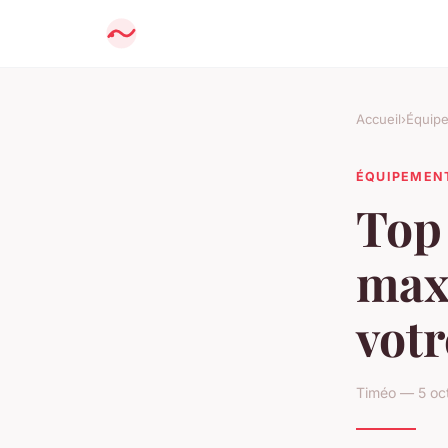
Accueil
›
Équip
ÉQUIPEMEN
Top
maxi
votr
Timéo — 5 oct