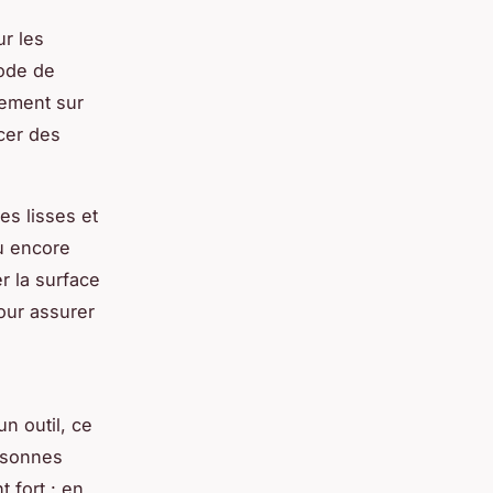
r les
ode de
tement sur
rcer des
s lisses et
ou encore
r la surface
our assurer
n outil, ce
ersonnes
 fort : en