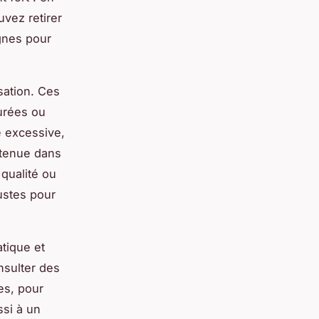
vez retirer
ignes pour
sation. Ces
urées ou
té excessive,
 tenue dans
qualité ou
ustes pour
atique et
nsulter des
es, pour
ssi à un