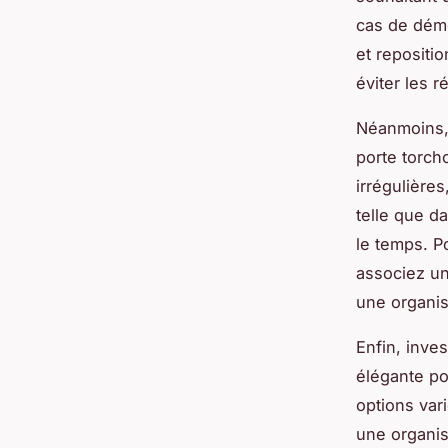
cas de dém
et repositi
éviter les r
Néanmoins, 
porte torch
irrégulières
telle que d
le temps. P
associez un
une organis
Enfin, inve
élégante po
options var
une organis