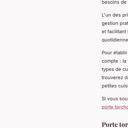
besoins de 
L'un des pr
gestion prat
et facilitan
quotidienne
Pour établir
compte : la f
types de cui
trouverez d
petites cui
Si vous sou
porte torch
Porte tor