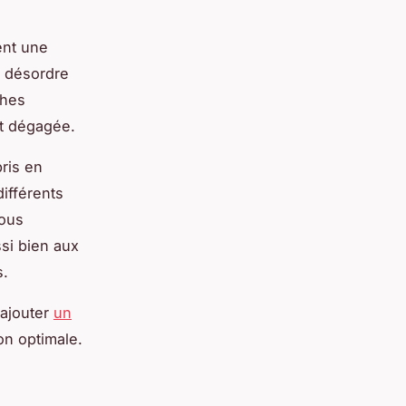
ent une
le désordre
ches
et dégagée.
pris en
différents
vous
si bien aux
s.
 ajouter
un
on optimale.