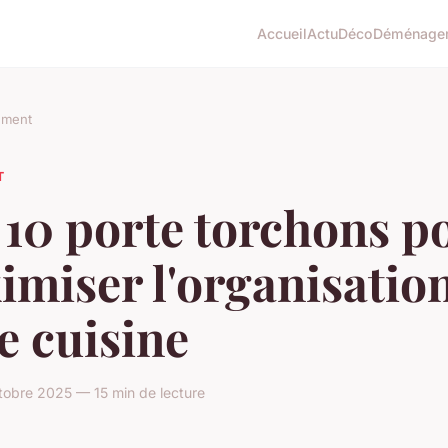
Accueil
Actu
Déco
Déménage
ement
T
 10 porte torchons p
miser l'organisatio
e cuisine
obre 2025 — 15 min de lecture