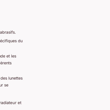
 abrasifs.
pécifiques du
de et les
férents
des lunettes
ur se
radiateur et