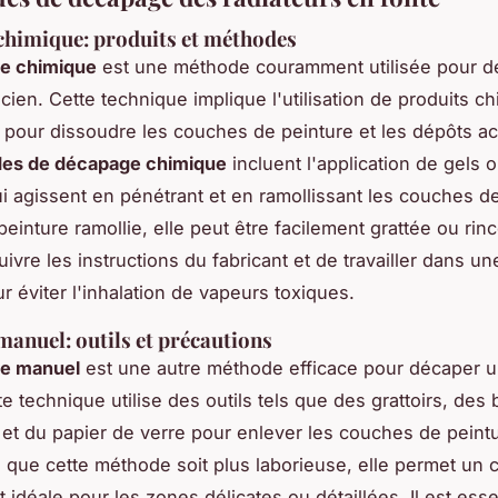
chimique: produits et méthodes
e chimique
est une méthode couramment utilisée pour
d
ncien
. Cette technique implique l'utilisation de produits c
 pour dissoudre les couches de peinture et les dépôts a
es de décapage chimique
incluent l'application de gels 
ui agissent en pénétrant et en ramollissant les couches de
peinture ramollie, elle peut être facilement grattée ou rincé
uivre les instructions du fabricant et de travailler dans u
r éviter l'inhalation de vapeurs toxiques.
anuel: outils et précautions
e manuel
est une autre méthode efficace pour
décaper u
te technique utilise des outils tels que des grattoirs, des
 et du papier de verre pour enlever les couches de peintu
en que cette méthode soit plus laborieuse, elle permet un 
t idéale pour les zones délicates ou détaillées. Il est esse