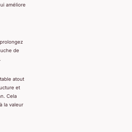
ui améliore
 prolongez
couche de
.
table atout
ucture et
an. Cela
à la valeur