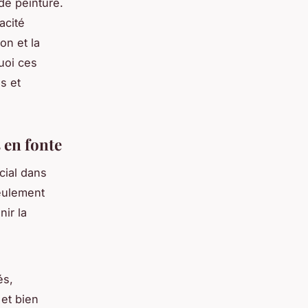
de peinture.
acité
on et la
uoi ces
s et
 en fonte
cial dans
eulement
nir la
és,
 et bien