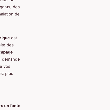
 gants, des
halation de
mique
est
site des
capage
ais demande
de vos
ez plus
rs en fonte
.