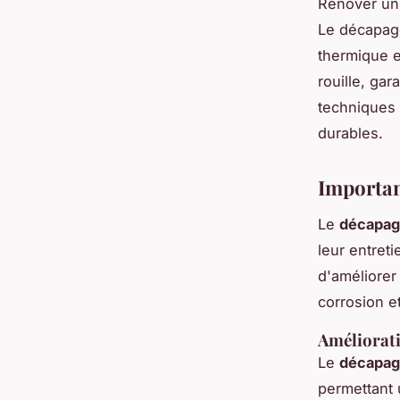
Rénover un 
Le décapage
thermique et
rouille, ga
techniques 
durables.
Importan
Le
décapa
leur entret
d'améliorer 
corrosion et
Améliorati
Le
décapa
permettant 