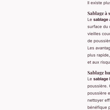
Il existe pl
Sablage à 
Le
sablage 
surface du r
vieilles co
de poussière
Les avantage
plus rapide
et aux risq
Sablage hu
Le
sablage
poussière. 
poussière e
nettoyer eff
bénéfique po