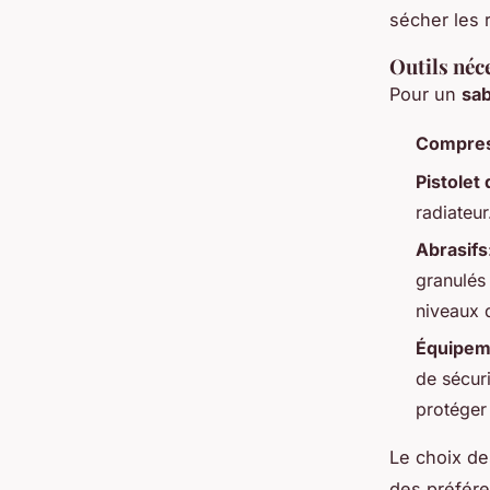
sécher les r
Outils néc
Pour un
sa
Compres
Pistolet
radiateur
Abrasifs
granulés
niveaux 
Équipeme
de sécur
protéger 
Le choix de
des préfére