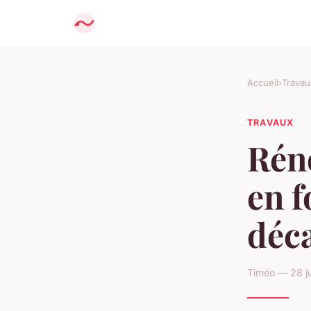
Accueil
›
Travau
TRAVAUX
Réno
en f
déca
Timéo — 28 ju