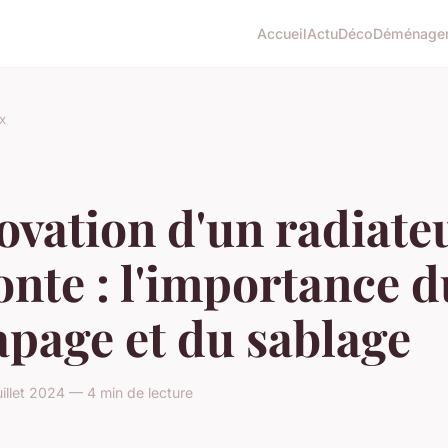
Accueil
Actu
Déco
Déménage
x
vation d'un radiate
onte : l'importance d
page et du sablage
illet 2024 — 4 min de lecture