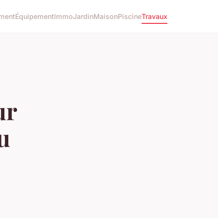
ment
Équipement
Immo
Jardin
Maison
Piscine
Travaux
ur
u