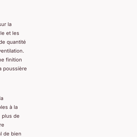
sur la
le et les
de quantité
ntilation.
e finition
la poussière
la
les à la
n plus de
re
al de bien