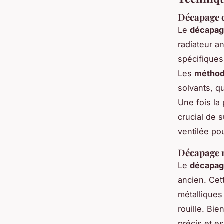
Décapage 
Le
décapag
radiateur a
spécifiques
Les
méthod
solvants, q
Une fois la 
crucial de s
ventilée pou
Décapage m
Le
décapag
ancien
. Cet
métalliques
rouille. Bi
précis et es