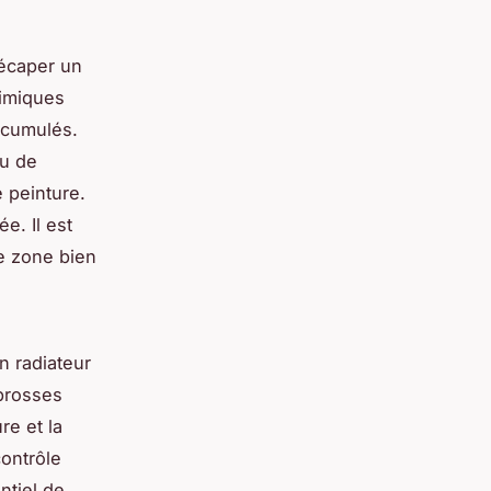
écaper un
himiques
ccumulés.
ou de
 peinture.
e. Il est
ne zone bien
n radiateur
 brosses
re et la
contrôle
ntiel de