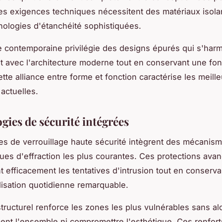
es exigences techniques nécessitent des matériaux isol
nologies d'étanchéité sophistiquées.
e contemporaine privilégie des designs épurés qui s'har
t avec l'architecture moderne tout en conservant une fon
tte alliance entre forme et fonction caractérise les meill
 actuelles.
gies de sécurité intégrées
s de verrouillage haute sécurité intègrent des mécanism
ues d'effraction les plus courantes. Ces protections ava
 efficacement les tentatives d'intrusion tout en conserv
tilisation quotidienne remarquable.
structurel renforce les zones les plus vulnérables sans al
nt l'ensemble ni compromettre l'esthétique. Ces renfort