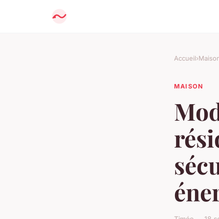
Accueil
›
Maiso
MAISON
Mod
rési
sécu
éne
Timéo — 18 s