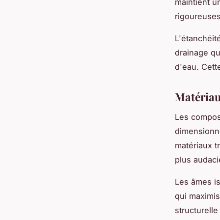
maintient u
rigoureuses
L'étanchéit
drainage qui
d'eau. Cette
Matériau
Les composi
dimensionne
matériaux t
plus audaci
Les âmes is
qui maximis
structurell