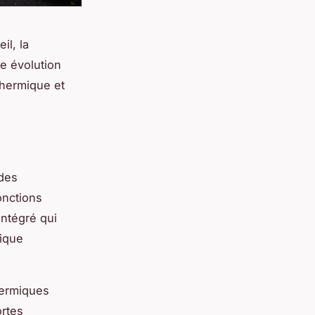
il, la
te évolution
thermique et
 des
onctions
intégré qui
tique
hermiques
ortes