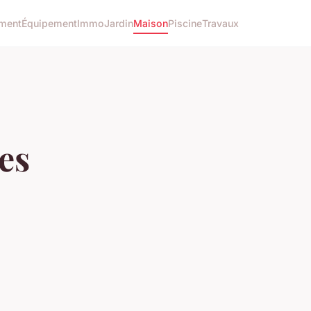
ment
Équipement
Immo
Jardin
Maison
Piscine
Travaux
es