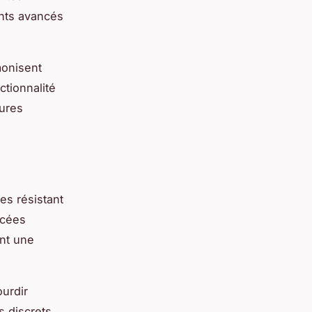
ants avancés
monisent
ctionnalité
eures
es résistant
ncées
ant une
ourdir
s discrets