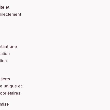
te et
 directement
ortant une
sation
tion
nserts
ée unique et
opriétaires.
imise