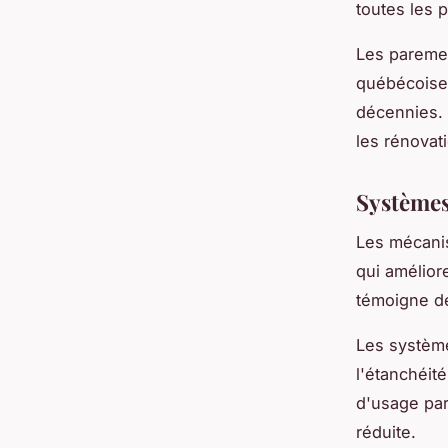
toutes les 
Les paremen
québécoises
décennies. C
les rénovat
Systèmes
Les mécanis
qui amélior
témoigne de
Les système
l'étanchéit
d'usage par
réduite.