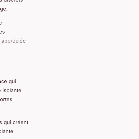
age.
c
ies
t appréciée
nce qui
 isolante
portes
s qui créent
olante