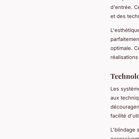
d'entrée. C
et des tech
L'esthétiqu
parfaitemen
optimale. Ce
réalisations
Technolo
Les système
aux techniq
découragent
facilité d'u
L'blindage 
excessiveme