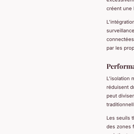
créent une 
L'intégrati
surveillanc
connectées 
par les pro
Performa
L'isolation
réduisent d
peut divise
traditionne
Les seuils 
des zones f