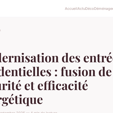
Accueil
Actu
Déco
Déménage
n
ernisation des entré
dentielles : fusion de
rité et efficacité
rgétique
eptembre 2025 — 4 min de lecture