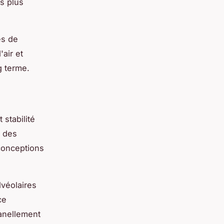
s plus
es de
'air et
g terme.
stabilité
s des
 conceptions
lvéolaires
ce
tanellement