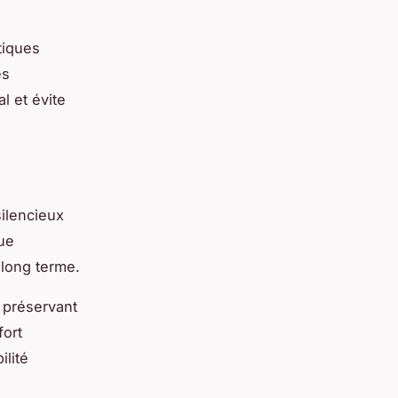
tiques
es
l et évite
ilencieux
que
 long terme.
n préservant
fort
lité